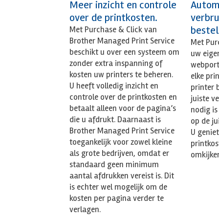
Meer inzicht en controle
Autom
over de printkosten.
verbru
bestel
Met Purchase & Click van
Brother Managed Print Service
Met Purc
beschikt u over een systeem om
uw eige
zonder extra inspanning of
webporta
kosten uw printers te beheren.
elke pri
U heeft volledig inzicht en
printer 
controle over de printkosten en
juiste v
betaalt alleen voor de pagina’s
nodig is
die u afdrukt. Daarnaast is
op de ju
Brother Managed Print Service
U geniet
toegankelijk voor zowel kleine
printko
als grote bedrijven, omdat er
omkijken
standaard geen minimum
aantal afdrukken vereist is. Dit
is echter wel mogelijk om de
kosten per pagina verder te
verlagen.