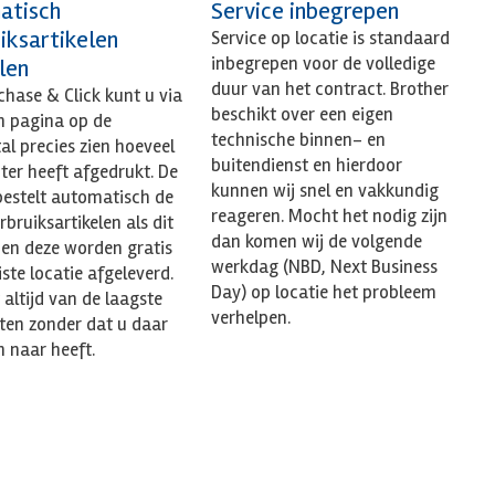
atisch
Service inbegrepen
iksartikelen
Service op locatie is standaard
inbegrepen voor de volledige
len
duur van het contract. Brother
hase & Click kunt u via
beschikt over een eigen
n pagina op de
technische binnen- en
l precies zien hoeveel
buitendienst en hierdoor
nter heeft afgedrukt. De
kunnen wij snel en vakkundig
bestelt automatisch de
reageren. Mocht het nodig zijn
erbruiksartikelen als dit
dan komen wij de volgende
 en deze worden gratis
werkdag (NBD, Next Business
iste locatie afgeleverd.
Day) op locatie het probleem
 altijd van de laagste
verhelpen.
sten zonder dat u daar
 naar heeft.