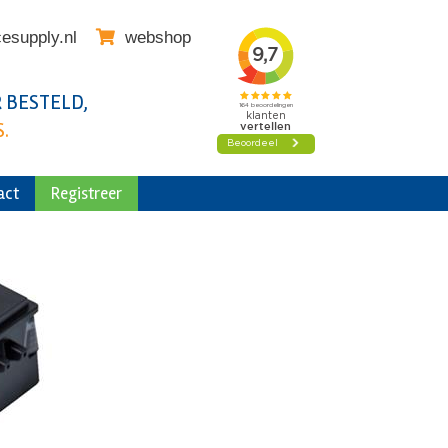
cesupply.nl
webshop
 BESTELD,
.
act
Registreer