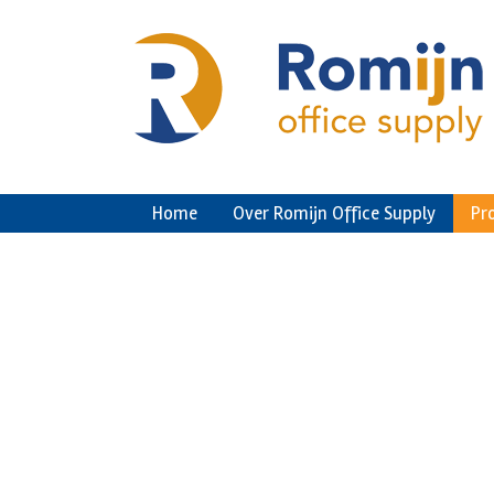
Ga
naar
de
inhoud
Home
Over Romijn Office Supply
Pr