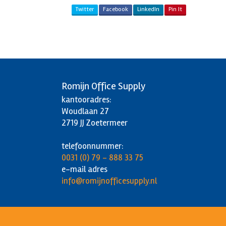
Twitter
Facebook
LinkedIn
Pin It
Romijn Office Supply
kantooradres:
Woudlaan 27
2719 JJ Zoetermeer
telefoonnummer:
0031 (0) 79 - 888 33 75
e-mail adres
info@romijnofficesupply.nl