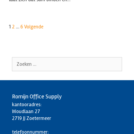
1
2
…
6
Volgende
Zoek
naar:
Romijn Office Supply
kantooradres:
Woudlaan 27
2719 JJ Zoetermeer
telefoonnummer: