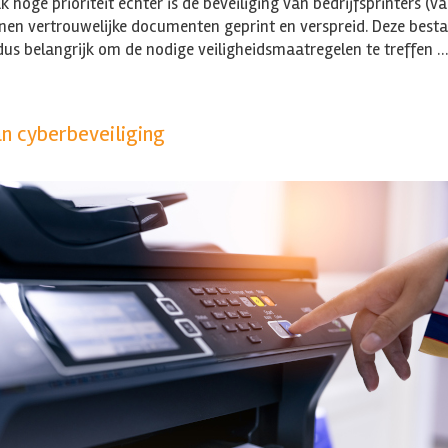
k hoge prioriteit echter is de beveiliging van bedrijfsprinters (v
oenen vertrouwelijke documenten geprint en verspreid. Deze bes
 dus belangrijk om de nodige veiligheidsmaatregelen te treffen 
an cyberbeveiliging