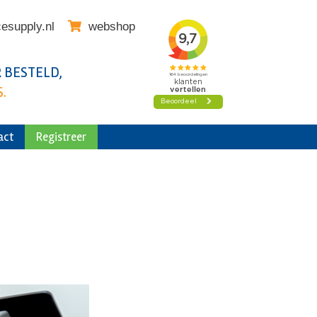
cesupply.nl
webshop
 BESTELD,
.
act
Registreer