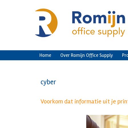
Ga
naar
de
inhoud
Home
Over Romijn Office Supply
Pr
cyber
Voorkom dat informatie uit je prin