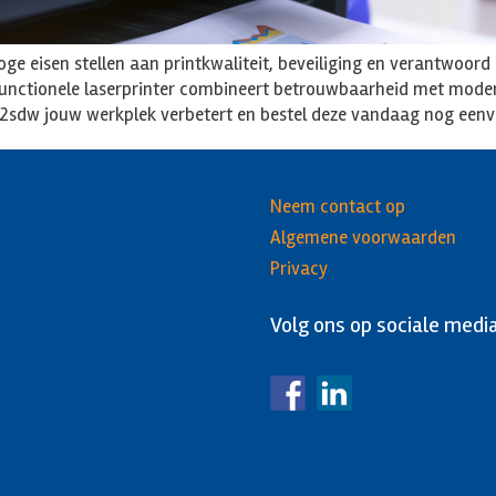
oge eisen stellen aan printkwaliteit, beveiliging en verantwoord
unctionele laserprinter combineert betrouwbaarheid met moder
302sdw jouw werkplek verbetert en bestel deze vandaag nog een
Neem contact op
Algemene voorwaarden
Privacy
Volg ons op sociale medi