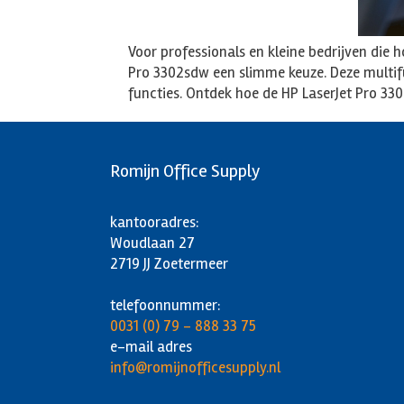
Voor professionals en kleine bedrijven die h
Pro 3302sdw een slimme keuze. Deze multif
functies. Ontdek hoe de HP LaserJet Pro 3
Romijn Office Supply
kantooradres:
Woudlaan 27
2719 JJ Zoetermeer
telefoonnummer:
0031 (0) 79 - 888 33 75
e-mail adres
info@romijnofficesupply.nl