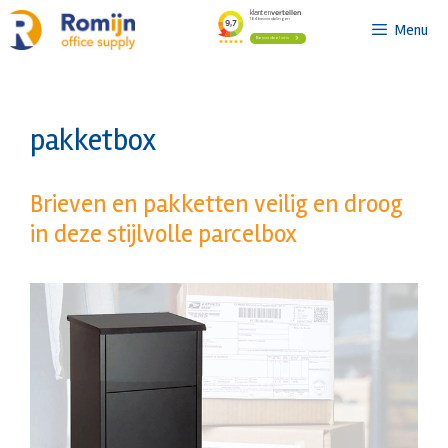
Ga
Menu
naar
de
inhoud
pakketbox
Brieven en pakketten veilig en droog
in deze stijlvolle parcelbox