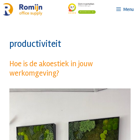
Ga
Menu
naar
de
inhoud
productiviteit
Hoe is de akoestiek in jouw
werkomgeving?