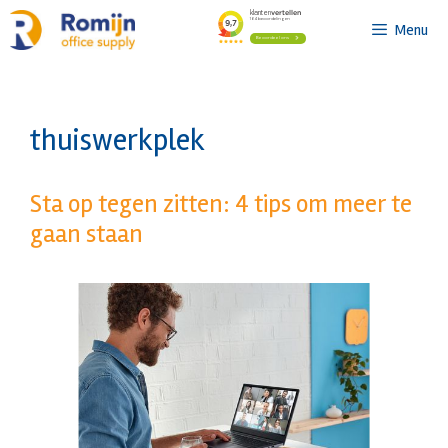
Ga
Menu
naar
de
inhoud
thuiswerkplek
Sta op tegen zitten: 4 tips om meer te
gaan staan